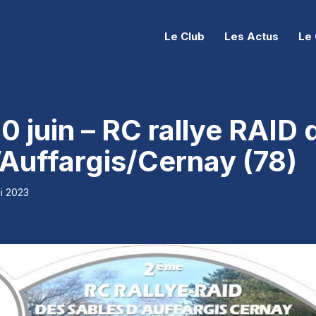
Le Club
Les Actus
Le 
0 juin – RC rallye RAID 
’Auffargis/Cernay (78)
i 2023