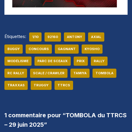
Étiquettes:
1/10
92160
ANTONY
AXIAL
BUGGY
CONCOURS
GAGNANT
KYOSHO
MODÉLISME
PARC DE SCEAUX
PRIX
RALLY
RC RALLY
SCALE / CRAWLER
TAMIYA
TOMBOLA
TRAXXAS
TRUGGY
TTRCS
1 commentaire pour “TOMBOLA du TTRCS
– 29 juin 2025”