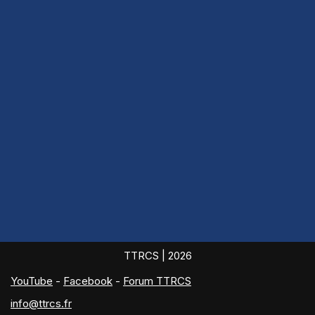
TTRCS
| 2026
YouTube
-
Facebook
-
Forum TTRCS
info@ttrcs.fr