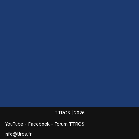
TTRCS
| 2026
YouTube
-
Facebook
-
Forum TTRCS
info@ttrcs.fr