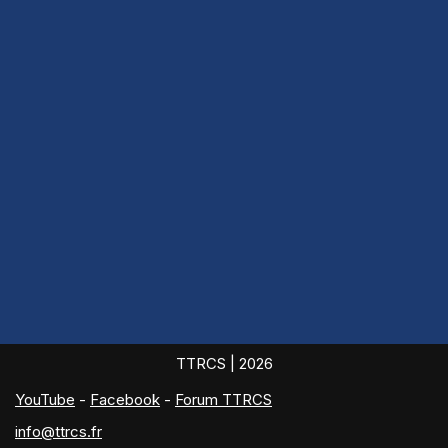
TTRCS
| 2026
YouTube
-
Facebook
-
Forum TTRCS
info@ttrcs.fr