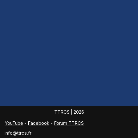
TTRCS
| 2026
YouTube
-
Facebook
-
Forum TTRCS
info@ttrcs.fr