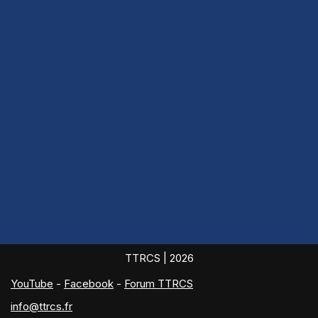
TTRCS
| 2026
YouTube
-
Facebook
-
Forum TTRCS
info@ttrcs.fr