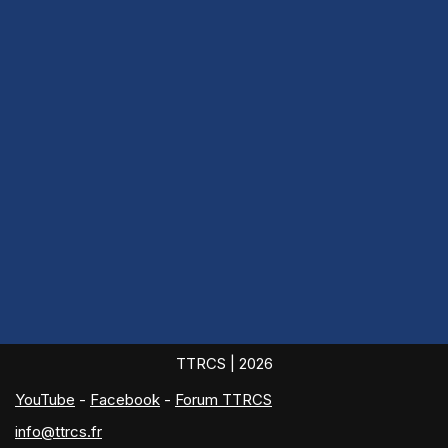
TTRCS
| 2026
YouTube
-
Facebook
-
Forum TTRCS
info@ttrcs.fr