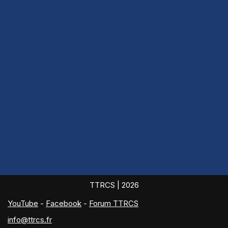
TTRCS
| 2026
YouTube
-
Facebook
-
Forum TTRCS
info@ttrcs.fr