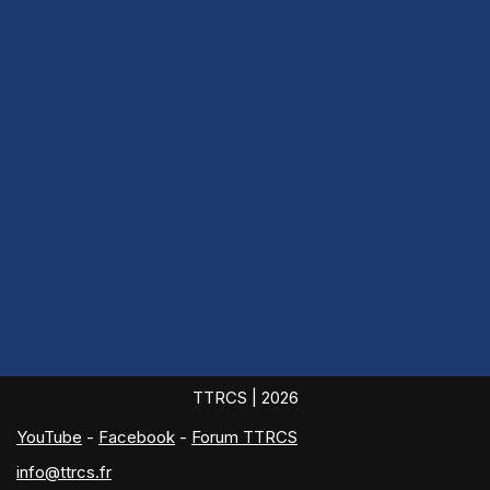
TTRCS
| 2026
YouTube
-
Facebook
-
Forum TTRCS
info@ttrcs.fr