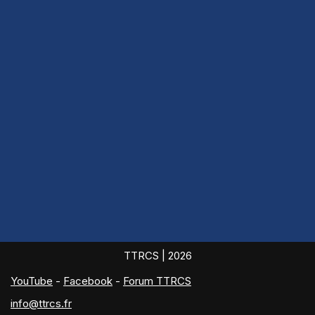
TTRCS
| 2026
YouTube
-
Facebook
-
Forum TTRCS
info@ttrcs.fr