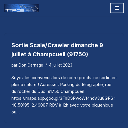
Aller
au
contenu
Sortie Scale/Crawler dimanche 9
juillet à Champcueil (91750)
par
Don Carnage
4 juillet 2023
Soyez les bienvenus lors de notre prochaine sortie en
pleine nature ! Adresse : Parking du télégraphe, rue
du rocher du Duc, 91750 Champcueil
https://maps.app.goo.gl/3FhDSPwoWf4ncV3u8GPS :
48.50195, 2.46887 RDV à 12h avec votre piquenique
ou…