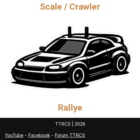
Scale / Crawler
Rallye
TTRCS
| 2026
YouTube
-
Facebook
-
Forum TTRCS