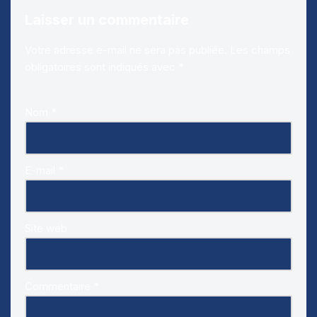
Laisser un commentaire
Votre adresse e-mail ne sera pas publiée.
Les champs
obligatoires sont indiqués avec
*
Nom
*
E-mail
*
Site web
Commentaire
*