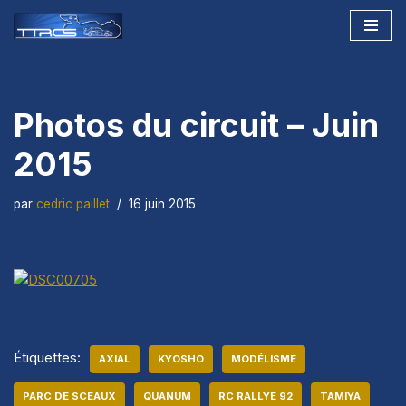
Aller
au
contenu
Photos du circuit – Juin
2015
par
cedric paillet
16 juin 2015
Étiquettes:
AXIAL
KYOSHO
MODÉLISME
PARC DE SCEAUX
QUANUM
RC RALLYE 92
TAMIYA