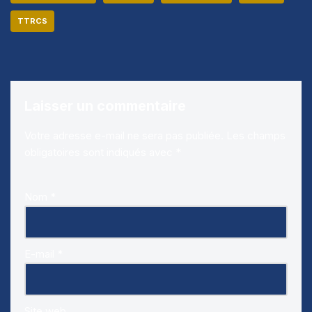
TTRCS
Laisser un commentaire
Votre adresse e-mail ne sera pas publiée.
Les champs
obligatoires sont indiqués avec
*
Nom
*
E-mail
*
Site web