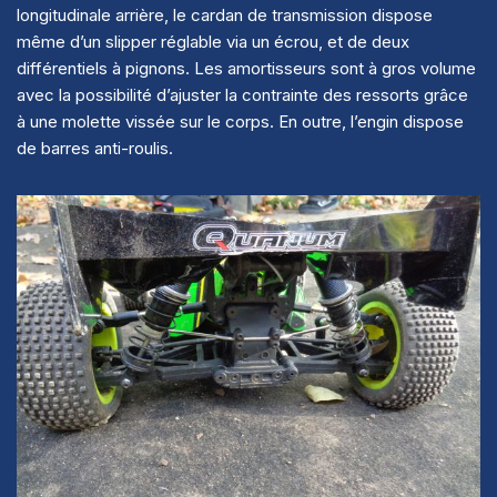
longitudinale arrière, le cardan de transmission dispose
même d’un slipper réglable via un écrou, et de deux
différentiels à pignons. Les amortisseurs sont à gros volume
avec la possibilité d’ajuster la contrainte des ressorts grâce
à une molette vissée sur le corps. En outre, l’engin dispose
de barres anti-roulis.