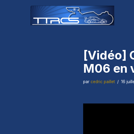
Aller
au
contenu
[Vidéo] 
M06 en v
par
cedric paillet
16 juil