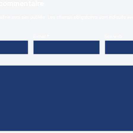
 commentaire
il ne sera pas publiée.
Les champs obligatoires sont indiqués a
E-mail
*
Site web