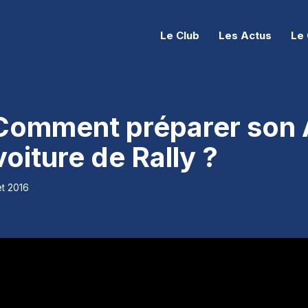
Le Club
Les Actus
Le 
Comment préparer son 
oiture de Rally ?
let 2016