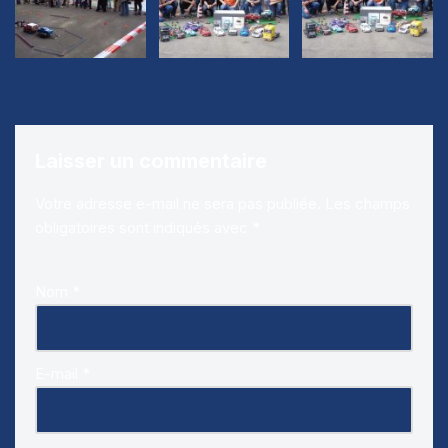
Laisser un commentaire
Votre adresse e-mail ne sera pas publiée.
Les champs
obligatoires sont indiqués avec
*
Nom
*
E-mail
*