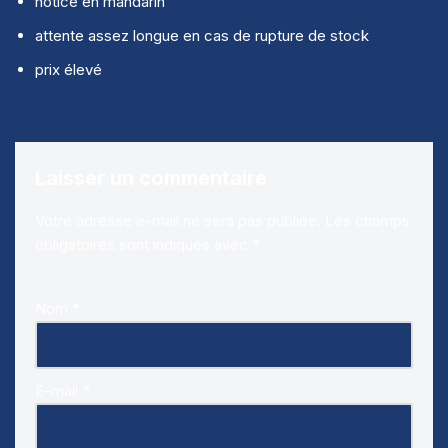
notice en mandarin
attente assez longue en cas de rupture de stock
prix élevé
Laisser un commentaire
Votre adresse e-mail ne sera pas publiée.
Les champs
obligatoires sont indiqués avec
*
Nom
*
E-mail
*