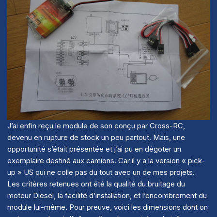
J’ai enfin reçu le module de son conçu par Cross-RC,
devenu en rupture de stock un peu partout. Mais, une
opportunité s’était présentée et j’ai pu en dégoter un
exemplaire destiné aux camions. Car il y a la version « pick-
up » US qui ne colle pas du tout avec un de mes projets.
Les critères retenues ont été la qualité du bruitage du
moteur Diesel, la facilité d’installation, et l’encombrement du
module lui-même. Pour preuve, voici les dimensions dont on