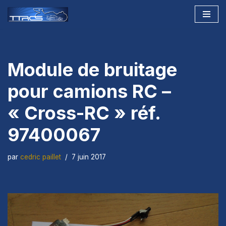
Aller
au
contenu
Module de bruitage
pour camions RC –
« Cross-RC » réf.
97400067
par
cedric paillet
7 juin 2017