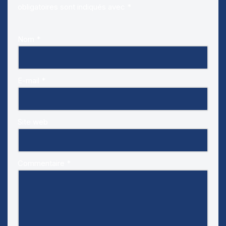
obligatoires sont indiqués avec
*
Nom
*
E-mail
*
Site web
Commentaire
*