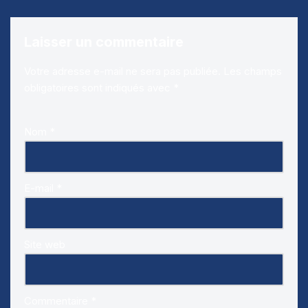
Laisser un commentaire
Votre adresse e-mail ne sera pas publiée.
Les champs
obligatoires sont indiqués avec
*
Nom
*
E-mail
*
Site web
Commentaire
*