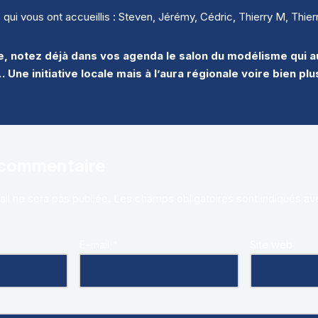
 vous ont accueillis : Steven, Jérémy, Cédric, Thierry M, Thier
, notez déjà dans vos agenda le salon du modélisme qui au
 Une initiative locale mais à l’aura régionale voire bien pl
 commentaire
il ne sera pas publiée.
Les champs obligatoires sont indiqués a
E-mail
*
Site web