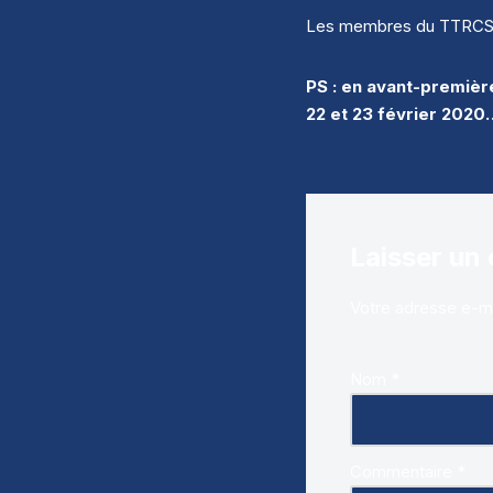
Les membres du TTRCS qui
PS
: en avant-première
22 et 23 février 2020…
Laisser un
Votre adresse e-ma
Nom
*
Commentaire
*