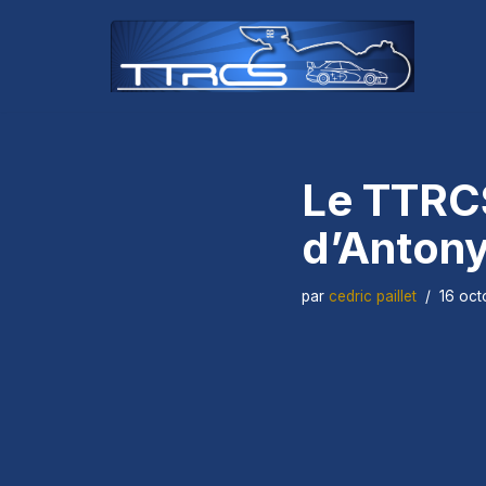
Aller
au
contenu
Le TTRCS
d’Antony
par
cedric paillet
16 oct