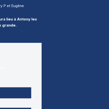
ry P et Eugène
ra lieu à Antony les
us grande.
vec
*