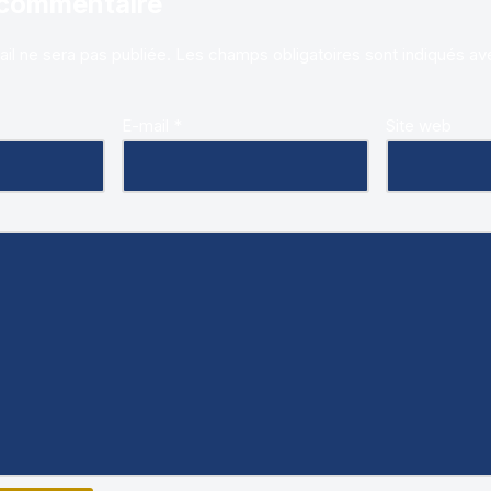
 commentaire
il ne sera pas publiée.
Les champs obligatoires sont indiqués a
E-mail
*
Site web