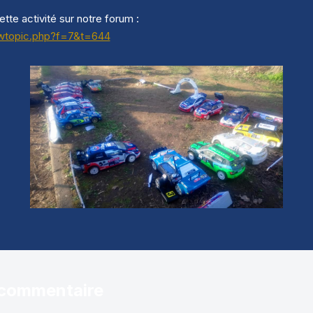
ette activité sur notre forum :
viewtopic.php?f=7&t=644
 commentaire