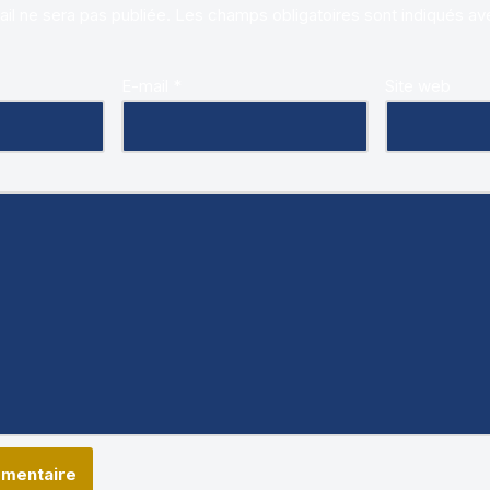
il ne sera pas publiée.
Les champs obligatoires sont indiqués a
E-mail
*
Site web