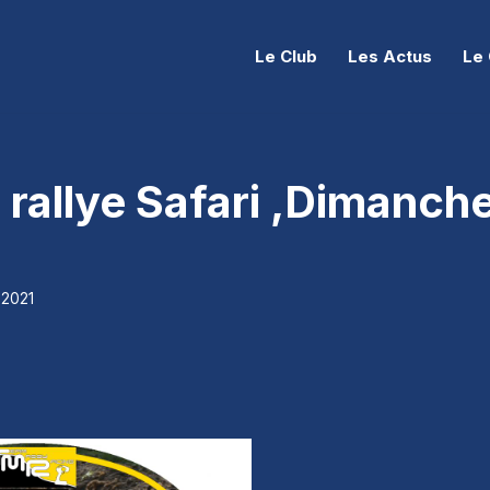
Le Club
Les Actus
Le 
rallye Safari ,Dimanch
 2021