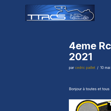
Aller
au
contenu
4eme Rc 
2021
par
cedric paillet
10 mai
Bonjour à toutes et tous