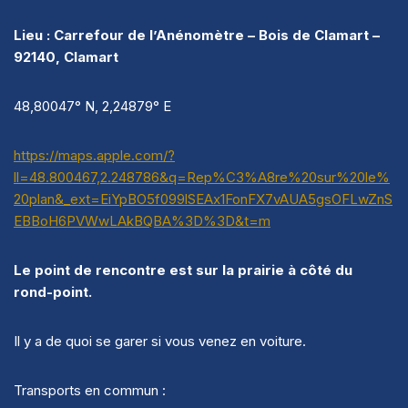
Lieu : Carrefour de l’Anénomètre – Bois de Clamart –
92140, Clamart
48,80047° N, 2,24879° E
https://maps.apple.com/?
ll=48.800467,2.248786&q=Rep%C3%A8re%20sur%20le%
20plan&_ext=EiYpBO5f099lSEAx1FonFX7vAUA5gsOFLwZnS
EBBoH6PVWwLAkBQBA%3D%3D&t=m
Le point de rencontre est sur la prairie à côté du
rond-point.
Il y a de quoi se garer si vous venez en voiture.
Transports en commun :