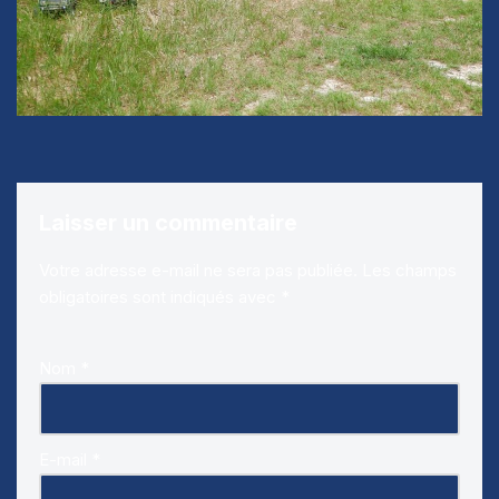
Laisser un commentaire
Votre adresse e-mail ne sera pas publiée.
Les champs
obligatoires sont indiqués avec
*
Nom
*
E-mail
*