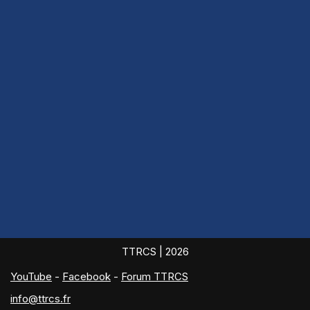
TTRCS
| 2026
YouTube
-
Facebook
-
Forum TTRCS
info@ttrcs.fr