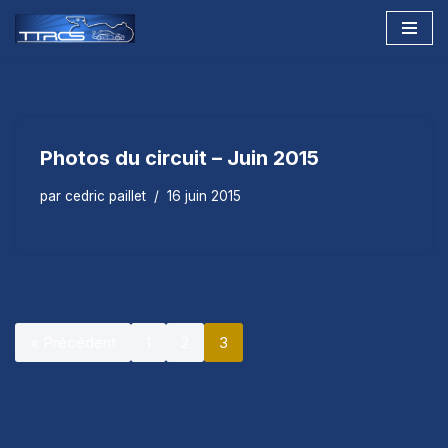
Aller
au
contenu
Photos du circuit – Juin 2015
par
cedric paillet
16 juin 2015
« Précédent
1
2
3