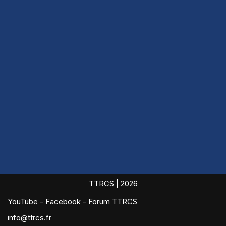
TTRCS
| 2026
YouTube
-
Facebook
-
Forum TTRCS
info@ttrcs.fr